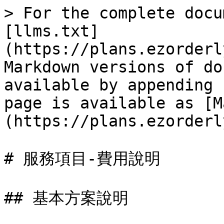
> For the complete docu
[llms.txt]
(https://plans.ezorderl
Markdown versions of do
available by appending 
page is available as [M
(https://plans.ezorderl
# 服務項目-費用說明

## 基本方案說明
