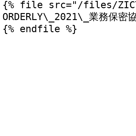
{% file src="/files/ZIC
ORDERLY\_2021\_業務保密協